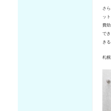
さら
ット
費助
でき
きる
札幌