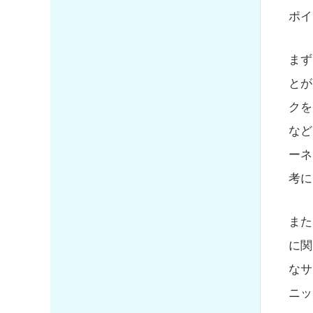
ポイ
まず
とが
クを
など
ーネ
考に
また
に関
なサ
ニッ